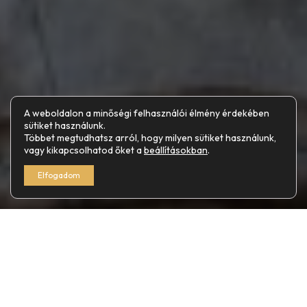
A weboldalon a minőségi felhasználói élmény érdekében
sütiket használunk.
Többet megtudhatsz arról, hogy milyen sütiket használunk,
vagy kikapcsolhatod őket a
beállításokban
.
Elfogadom
Budapest templomai lenyűgözőek méretük és történelmi
jelentőségük szempontjából.
A város legnagyobb temploma a Szent István-bazilika.