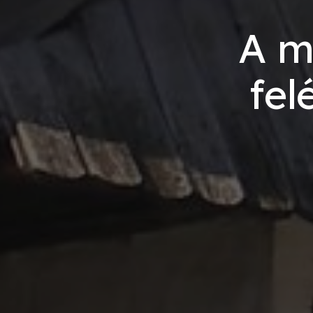
A m
fel