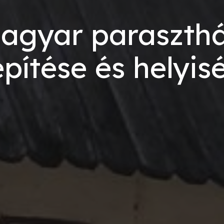
agyar paraszth
építése és helyis