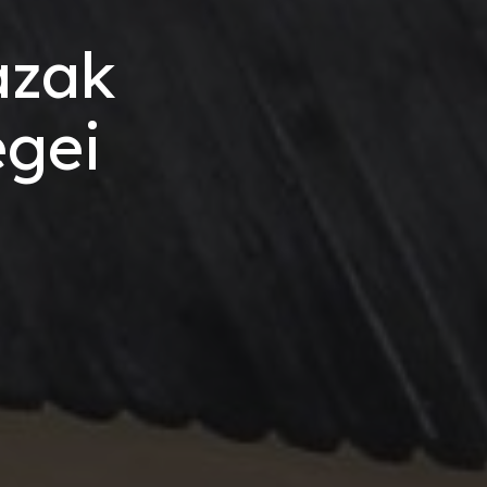
ázak
égei