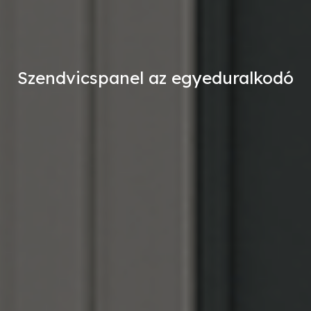
Szendvicspanel az egyeduralkodó