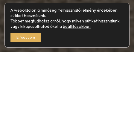
A weboldalon a minőségi felhasználói élmény érdekében
sütiket használunk.
Többet megtudhatsz arról, hogy milyen sütiket használunk,
vagy kikapcsolhatod őket a
beállításokban
.
Elfogadom
A szendvicspanel alapvetően egy többrétegű
építőanyag, amely két külső burkoló lemezből és egy
központi hőszigetelő magból áll.
A burkoló rétegek általában acélból vagy alumíniumból
készülnek, míg a belső mag anyaga lehet poliuretán,
ásványgyapot vagy expandált polisztirol.