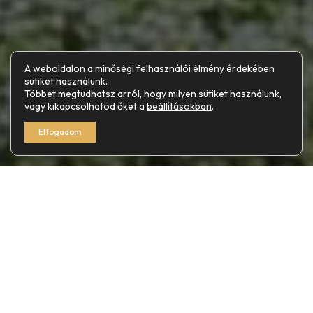
A weboldalon a minőségi felhasználói élmény érdekében
sütiket használunk.
Többet megtudhatsz arról, hogy milyen sütiket használunk,
vagy kikapcsolhatod őket a
beállításokban
.
Elfogadom
Az építészet évezredeken át a kő, a tégla és a fa korlátai
közé volt szorítva, ahol a fizika törvényei és az anyagok
teherbírása jelölte ki a kreativitás határát. Az új
generációs alapanyagok megjelenésével azonban a
házak már intelligens, lélegző és alkalmazkodó
struktúrákká váltak, amelyek képesek megválaszolni a 21.